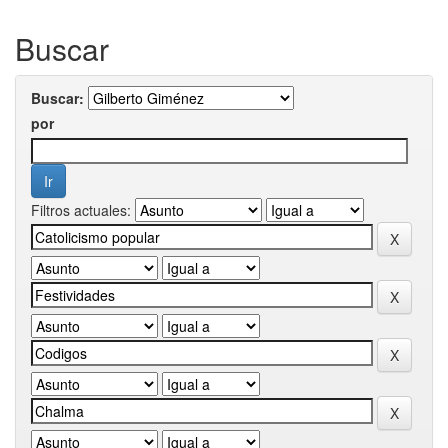
Buscar
Buscar:
por
Filtros actuales: