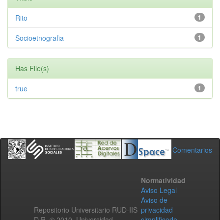
Rito
1
Socioetnografia
1
Has File(s)
true
1
Comentarios
Normatividad
Aviso Legal
Aviso de
Repositorio Universitario RUD-IIS
privacidad
D.R. © 2010. Universidad
simplificado