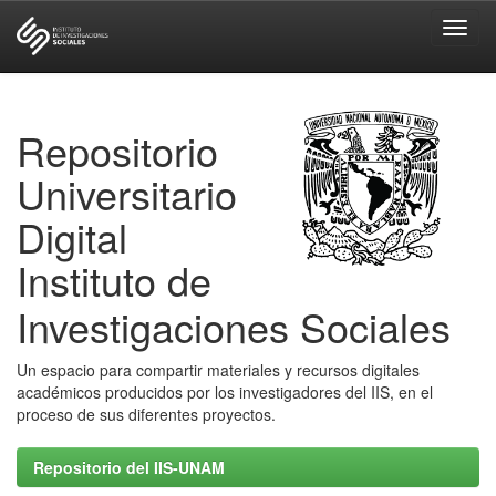
Skip
navigation
Repositorio
Universitario
Digital
Instituto de
Investigaciones Sociales
Un espacio para compartir materiales y recursos digitales
académicos producidos por los investigadores del IIS, en el
proceso de sus diferentes proyectos.
Repositorio del IIS-UNAM