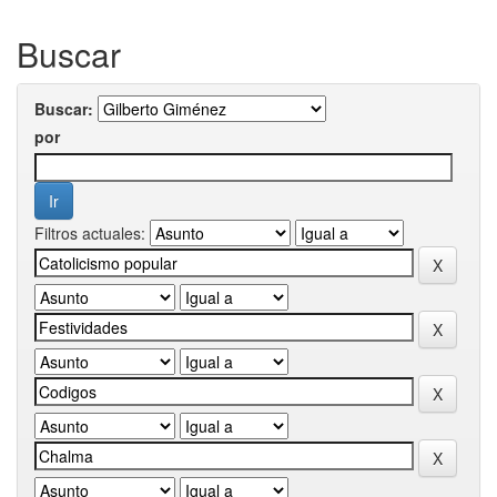
Buscar
Buscar:
por
Filtros actuales: