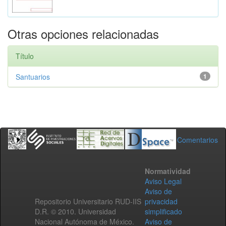
Otras opciones relacionadas
Título
Santuarios
1
Comentarios
Normatividad
Aviso Legal
Aviso de
Repositorio Universitario RUD-IIS
privacidad
D.R. © 2010. Universidad
simplificado
Nacional Autónoma de México.
Aviso de