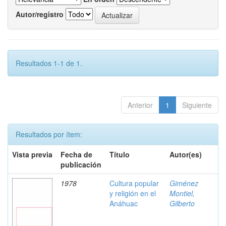
Autor/registro
Resultados 1-1 de 1.
Anterior
1
Siguiente
Resultados por ítem:
Vista previa
Fecha de
Título
Autor(es)
publicación
1978
Cultura popular
Giménez
y religión en el
Montiel,
Anáhuac
Gilberto