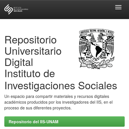
Skip
navigation
Repositorio
Universitario
Digital
Instituto de
Investigaciones Sociales
Un espacio para compartir materiales y recursos digitales
académicos producidos por los investigadores del IIS, en el
proceso de sus diferentes proyectos.
Repositorio del IIS-UNAM