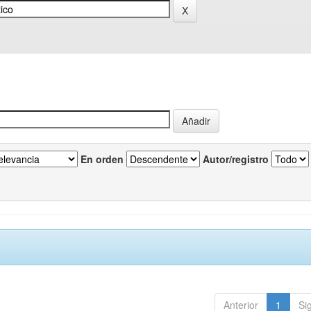
En orden
Autor/registro
Anterior
1
Si