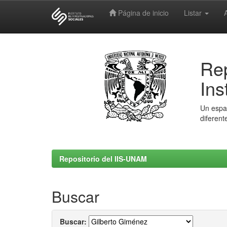
Página de inicio
Listar
Skip
navigation
Rep
Ins
Un espac
diferent
Repositorio del IIS-UNAM
Buscar
Buscar: