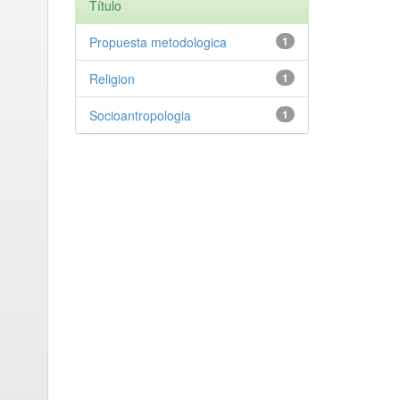
Título
Propuesta metodologica
1
Religion
1
Socioantropologia
1