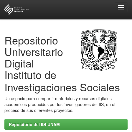
Skip
navigation
Repositorio
Universitario
Digital
Instituto de
Investigaciones Sociales
Un espacio para compartir materiales y recursos digitales
académicos producidos por los investigadores del IIS, en el
proceso de sus diferentes proyectos.
Repositorio del IIS-UNAM