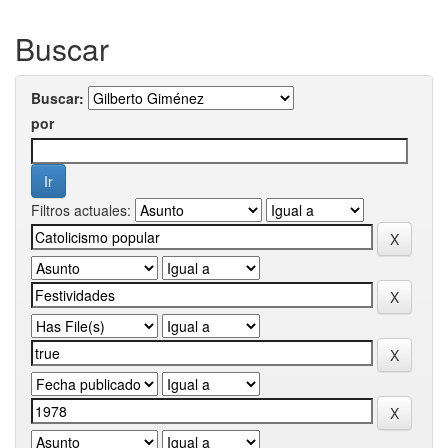
Buscar
Buscar:
por
Filtros actuales: