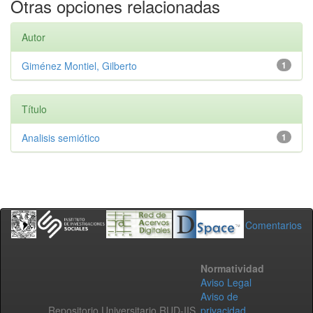
Otras opciones relacionadas
Autor
Giménez Montiel, Gilberto
1
Título
Analisis semiótico
1
Comentarios
Normatividad
Aviso Legal
Aviso de
Repositorio Universitario RUD-IIS
privacidad