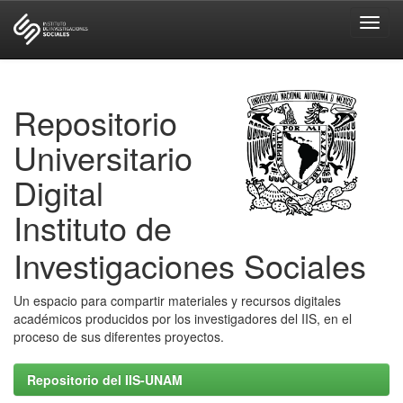
Skip
navigation
Repositorio
Universitario
Digital
Instituto de
Investigaciones Sociales
Un espacio para compartir materiales y recursos digitales
académicos producidos por los investigadores del IIS, en el
proceso de sus diferentes proyectos.
Repositorio del IIS-UNAM