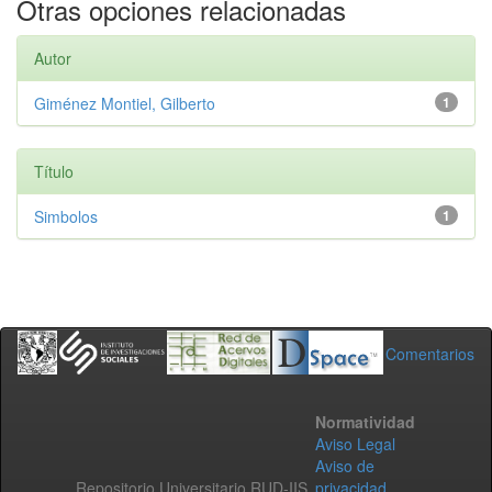
Otras opciones relacionadas
Autor
Giménez Montiel, Gilberto
1
Título
Simbolos
1
Comentarios
Normatividad
Aviso Legal
Aviso de
Repositorio Universitario RUD-IIS
privacidad