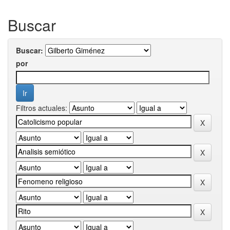
Buscar
Buscar:
por
Filtros actuales: