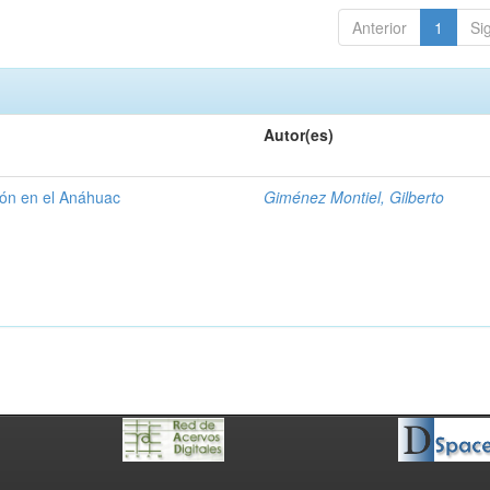
Anterior
1
Si
Autor(es)
gión en el Anáhuac
Giménez Montiel, Gilberto