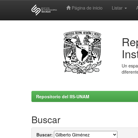
Página de inicio
Listar
Skip
navigation
Rep
Ins
Un espac
diferent
Repositorio del IIS-UNAM
Buscar
Buscar: