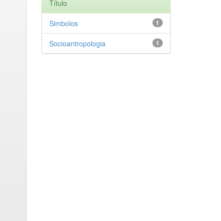
Título
Simbolos
1
Socioantropologia
1