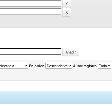
En orden
Autor/registro