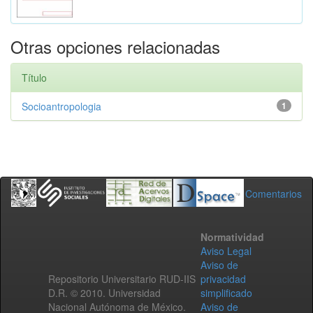
Otras opciones relacionadas
Título
Socioantropologia
1
Comentarios
Normatividad
Aviso Legal
Aviso de
Repositorio Universitario RUD-IIS
privacidad
D.R. © 2010. Universidad
simplificado
Nacional Autónoma de México.
Aviso de