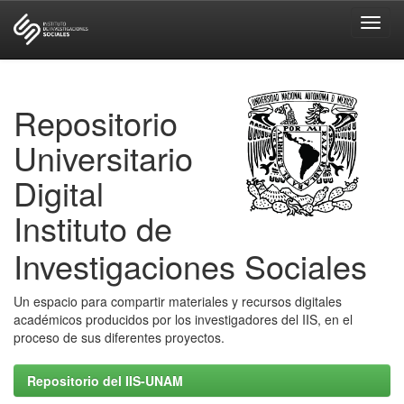
Skip
navigation
Repositorio
Universitario
Digital
Instituto de
Investigaciones Sociales
Un espacio para compartir materiales y recursos digitales
académicos producidos por los investigadores del IIS, en el
proceso de sus diferentes proyectos.
Repositorio del IIS-UNAM