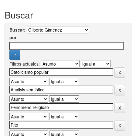
Buscar
Buscar:
por
Filtros actuales: