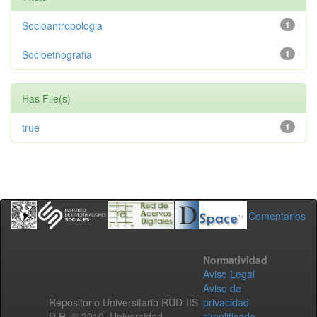
Socioantropologia
1
Socioetnografia
1
Has File(s)
true
1
Comentarios
Normatividad
Aviso Legal
Aviso de
Repositorio Universitario RUD-IIS
privacidad
D.R. © 2010. Universidad
simplificado