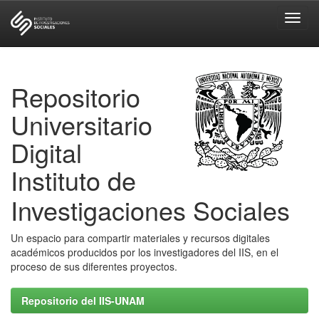
Skip
navigation
Repositorio
Universitario
Digital
Instituto de
Investigaciones Sociales
Un espacio para compartir materiales y recursos digitales
académicos producidos por los investigadores del IIS, en el
proceso de sus diferentes proyectos.
Repositorio del IIS-UNAM