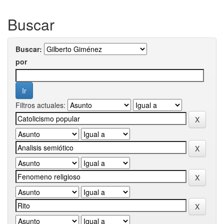
Buscar
Buscar:
por
Filtros actuales: