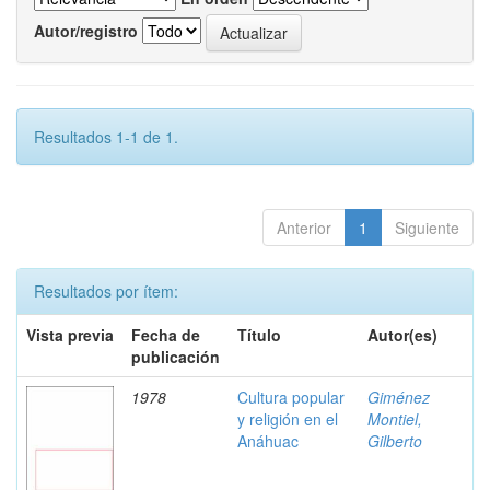
Autor/registro
Resultados 1-1 de 1.
Anterior
1
Siguiente
Resultados por ítem:
Vista previa
Fecha de
Título
Autor(es)
publicación
1978
Cultura popular
Giménez
y religión en el
Montiel,
Anáhuac
Gilberto