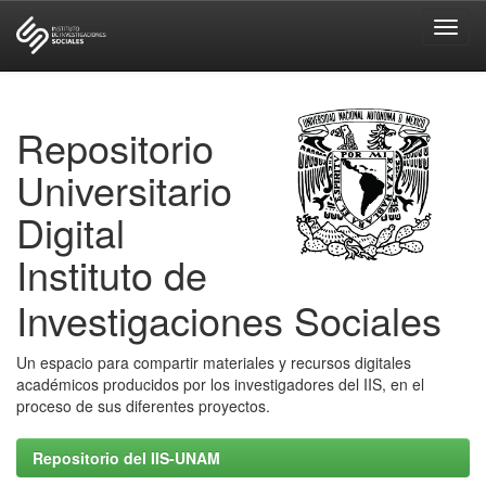
Skip
navigation
Repositorio
Universitario
Digital
Instituto de
Investigaciones Sociales
Un espacio para compartir materiales y recursos digitales
académicos producidos por los investigadores del IIS, en el
proceso de sus diferentes proyectos.
Repositorio del IIS-UNAM