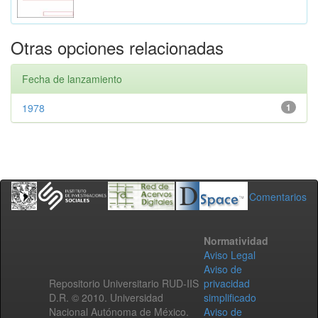
Otras opciones relacionadas
Fecha de lanzamiento
1978
1
Comentarios
Normatividad
Aviso Legal
Aviso de
Repositorio Universitario RUD-IIS
privacidad
D.R. © 2010. Universidad
simplificado
Nacional Autónoma de México.
Aviso de