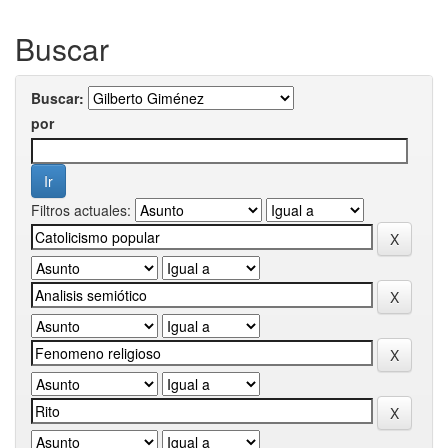
Buscar
Buscar:
por
Filtros actuales: