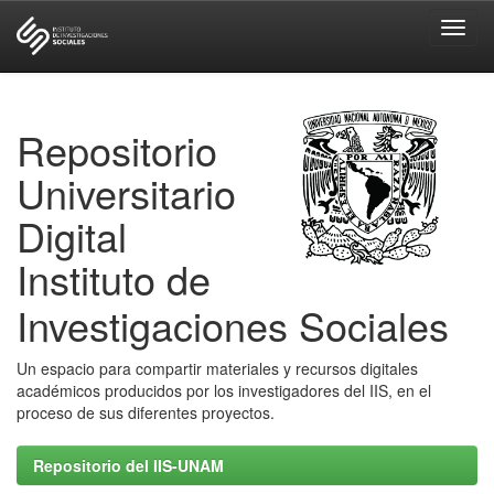
Skip
navigation
Repositorio
Universitario
Digital
Instituto de
Investigaciones Sociales
Un espacio para compartir materiales y recursos digitales
académicos producidos por los investigadores del IIS, en el
proceso de sus diferentes proyectos.
Repositorio del IIS-UNAM