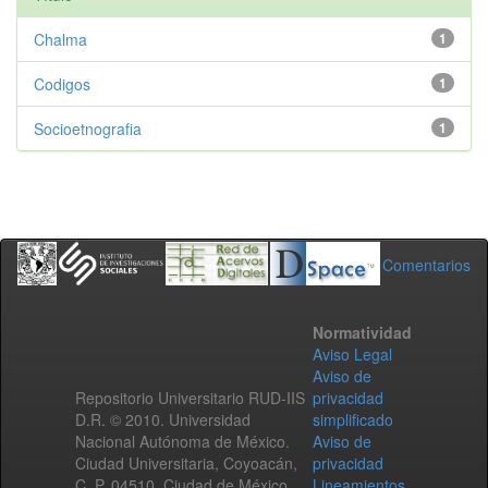
Chalma
1
Codigos
1
Socioetnografia
1
Comentarios
Normatividad
Aviso Legal
Aviso de
Repositorio Universitario RUD-IIS
privacidad
D.R. © 2010. Universidad
simplificado
Nacional Autónoma de México.
Aviso de
Ciudad Universitaria, Coyoacán,
privacidad
C. P. 04510, Ciudad de México,
Lineamientos