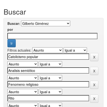
Buscar
Buscar:
por
Filtros actuales: