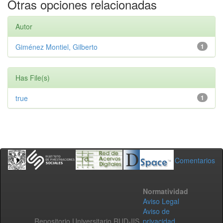
Otras opciones relacionadas
Autor
Giménez Montiel, Gilberto
1
Has File(s)
true
1
Comentarios
Normatividad
Aviso Legal
Aviso de
Repositorio Universitario RUD-IIS
privacidad