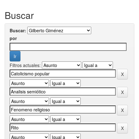
Buscar
Buscar:
por
Filtros actuales: