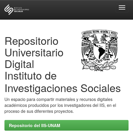
Skip
navigation
Repositorio
Universitario
Digital
Instituto de
Investigaciones Sociales
Un espacio para compartir materiales y recursos digitales
académicos producidos por los investigadores del IIS, en el
proceso de sus diferentes proyectos.
Repositorio del IIS-UNAM