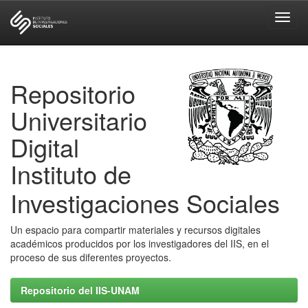
Skip
navigation
Repositorio
Universitario
Digital
Instituto de
Investigaciones Sociales
Un espacio para compartir materiales y recursos digitales
académicos producidos por los investigadores del IIS, en el
proceso de sus diferentes proyectos.
Repositorio del IIS-UNAM