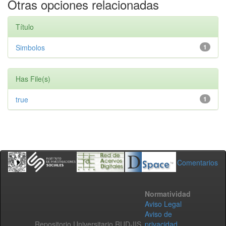
Otras opciones relacionadas
Título
Simbolos
1
Has File(s)
true
1
Comentarios
Normatividad
Aviso Legal
Aviso de
Repositorio Universitario RUD-IIS
privacidad