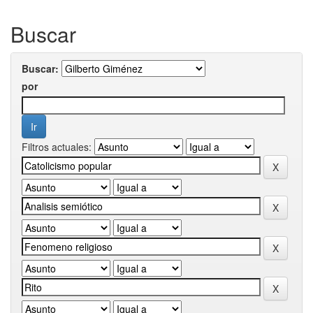
Buscar
Buscar:
por
Filtros actuales: