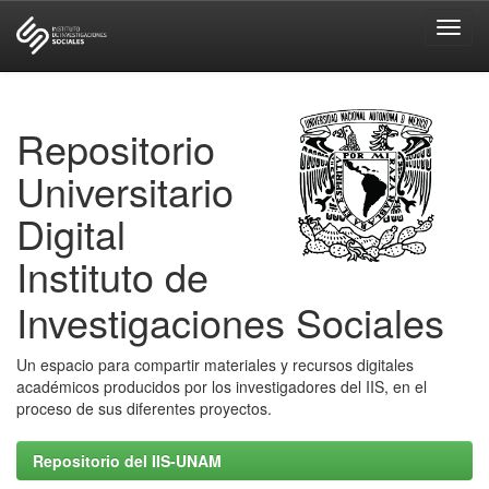
Skip
navigation
Repositorio
Universitario
Digital
Instituto de
Investigaciones Sociales
Un espacio para compartir materiales y recursos digitales
académicos producidos por los investigadores del IIS, en el
proceso de sus diferentes proyectos.
Repositorio del IIS-UNAM