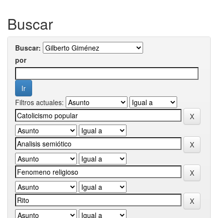
Buscar
Buscar:
por
Filtros actuales: