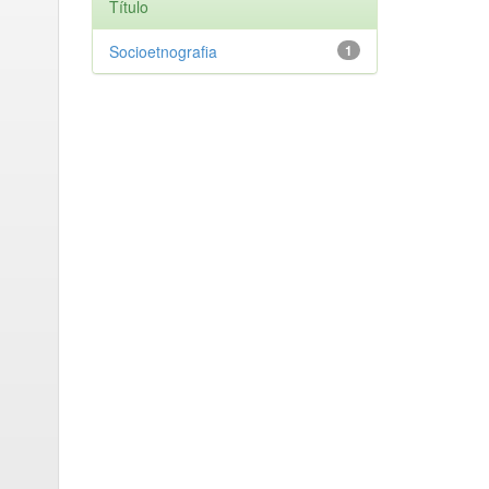
Título
Socioetnografia
1