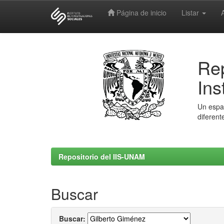
Página de inicio
Listar
Skip
navigation
Rep
Ins
Un espac
diferent
Repositorio del IIS-UNAM
Buscar
Buscar: