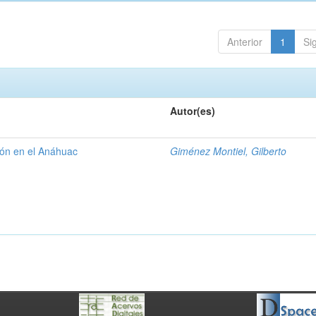
Anterior
1
Si
Autor(es)
gión en el Anáhuac
Giménez Montiel, Gilberto