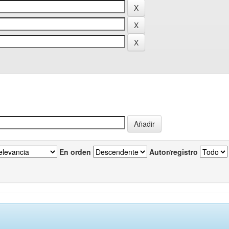
En orden
Autor/registro