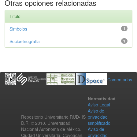
Otras opciones relacionadas
Título
Simbolos
1
Socioetnografia
1
Comentarios
Normatividad
Aviso Legal
Aviso de
Repositorio Universitario RUD-IIS
privacidad
D.R. © 2010. Universidad
simplificado
Nacional Autónoma de México.
Aviso de
Ciudad Universitaria, Coyoacán,
privacidad