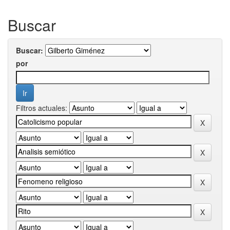
Buscar
Buscar:
por
Filtros actuales: