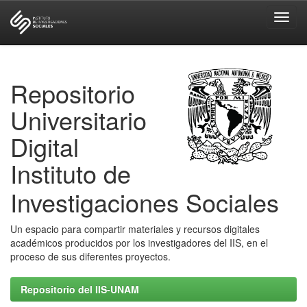
Skip
navigation
Repositorio
Universitario
Digital
Instituto de
Investigaciones Sociales
Un espacio para compartir materiales y recursos digitales
académicos producidos por los investigadores del IIS, en el
proceso de sus diferentes proyectos.
Repositorio del IIS-UNAM