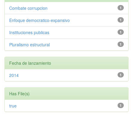
Combate corrupcion
1
Enfoque democratico-expansivo
1
Instituciones publicas
1
Pluralismo estructural
1
Fecha de lanzamiento
2014
1
Has File(s)
true
1