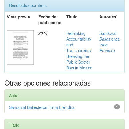
Resultados por ítem:
Vista previa
Fecha de
Título
Autor(es)
publicación
2014
Rethinking
Sandoval
Accountability
Ballesteros,
and
Irma
Transparency:
Eréndira
Breaking the
Public Sector
Bias in Mexico
Otras opciones relacionadas
Autor
Sandoval Ballesteros, Irma Eréndira
1
Título