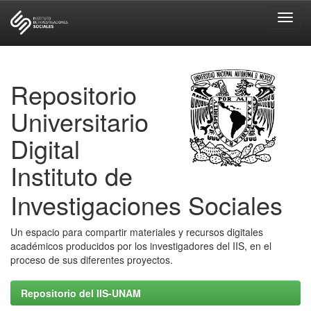
Skip
navigation
Repositorio
Universitario
Digital
Instituto de
Investigaciones Sociales
Un espacio para compartir materiales y recursos digitales
académicos producidos por los investigadores del IIS, en el
proceso de sus diferentes proyectos.
Repositorio del IIS-UNAM