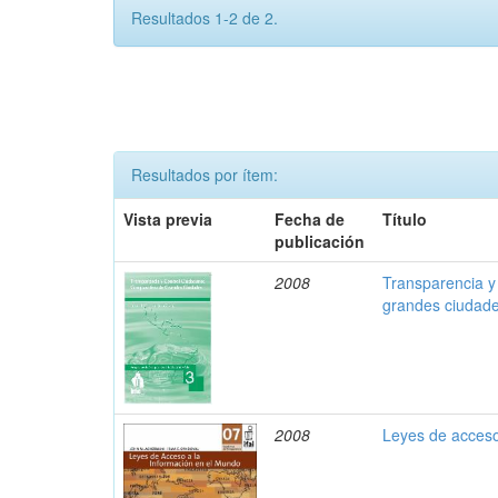
Resultados 1-2 de 2.
Resultados por ítem:
Vista previa
Fecha de
Título
publicación
2008
Transparencia y
grandes ciudad
2008
Leyes de acceso