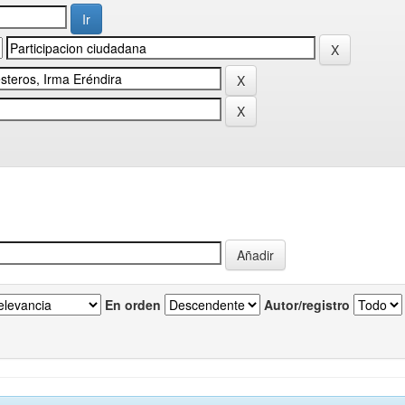
En orden
Autor/registro