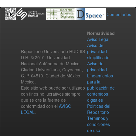
Comentarios
Normatividad
Aviso Legal
Aviso de
Repositorio Universitario RUD-IIS
privacidad
D.R. © 2010. Universidad
simplificado
Nacional Autónoma de México.
Aviso de
Ciudad Universitaria, Coyoacán,
privacidad
C. P. 04510, Ciudad de México,
Lineamientos
México.
para la
Este sitio web puede ser utilizado
publicación de
con fines no lucrativos siempre
contenidos
que se cite la fuente de
digitales
conformidad con el
AVISO
Políticas del
LEGAL
.
Repositorio
Términos y
condiciones
de uso