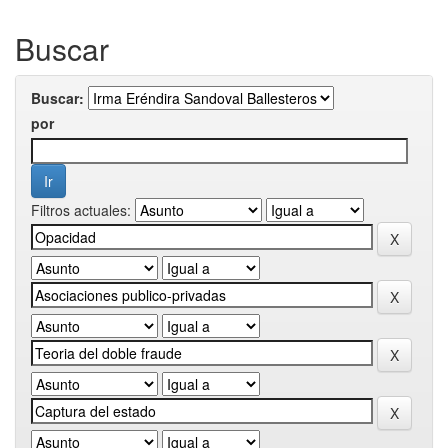
Buscar
Buscar:
por
Filtros actuales: