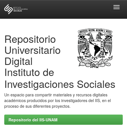
Skip
navigation
Repositorio
Universitario
Digital
Instituto de
Investigaciones Sociales
Un espacio para compartir materiales y recursos digitales
académicos producidos por los investigadores del IIS, en el
proceso de sus diferentes proyectos.
Repositorio del IIS-UNAM