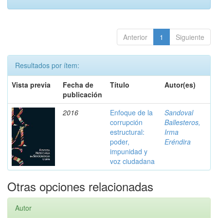
Anterior
1
Siguiente
Resultados por ítem:
Vista previa
Fecha de
Título
Autor(es)
publicación
2016
Enfoque de la
Sandoval
corrupción
Ballesteros,
estructural:
Irma
poder,
Eréndira
impunidad y
voz ciudadana
Otras opciones relacionadas
Autor