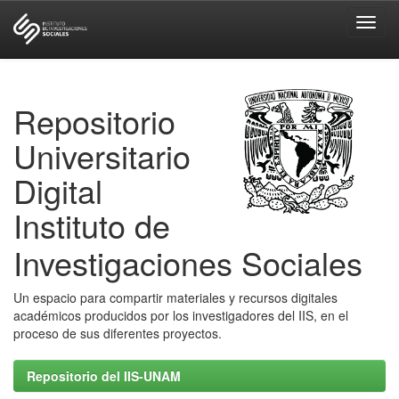
Skip
navigation
Repositorio
Universitario
Digital
Instituto de
Investigaciones Sociales
Un espacio para compartir materiales y recursos digitales
académicos producidos por los investigadores del IIS, en el
proceso de sus diferentes proyectos.
Repositorio del IIS-UNAM