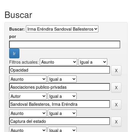
Buscar
Buscar:
por
Filtros actuales: