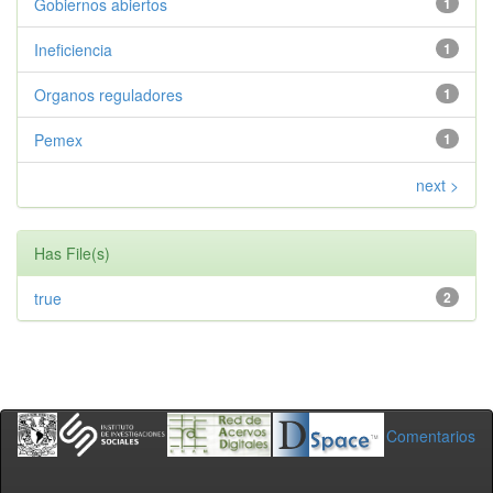
Gobiernos abiertos
1
Ineficiencia
1
Organos reguladores
1
Pemex
1
next >
Has File(s)
true
2
Comentarios