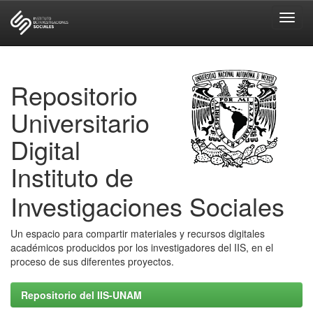
Skip
navigation
Repositorio
Universitario
Digital
Instituto de
Investigaciones Sociales
Un espacio para compartir materiales y recursos digitales
académicos producidos por los investigadores del IIS, en el
proceso de sus diferentes proyectos.
Repositorio del IIS-UNAM