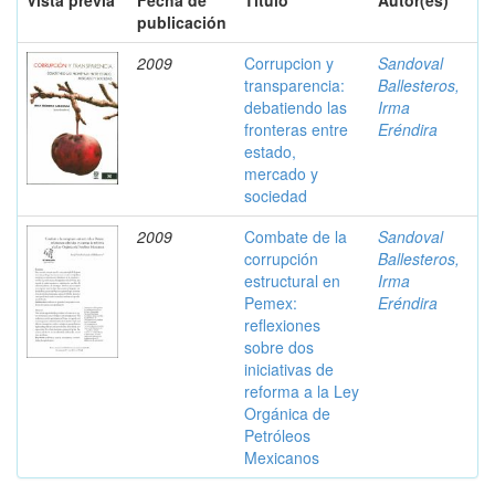
Vista previa
Fecha de
Título
Autor(es)
publicación
2009
Corrupcion y
Sandoval
transparencia:
Ballesteros,
debatiendo las
Irma
fronteras entre
Eréndira
estado,
mercado y
sociedad
2009
Combate de la
Sandoval
corrupción
Ballesteros,
estructural en
Irma
Pemex:
Eréndira
reflexiones
sobre dos
iniciativas de
reforma a la Ley
Orgánica de
Petróleos
Mexicanos