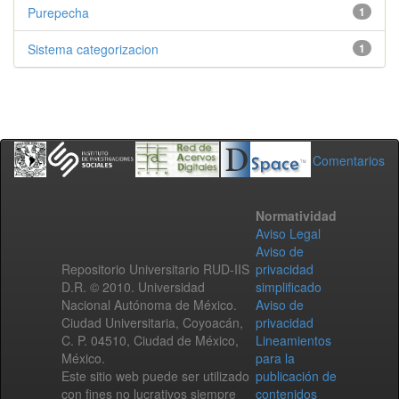
Purepecha
1
Sistema categorizacion
1
Comentarios
Normatividad
Aviso Legal
Aviso de
Repositorio Universitario RUD-IIS
privacidad
D.R. © 2010. Universidad
simplificado
Nacional Autónoma de México.
Aviso de
Ciudad Universitaria, Coyoacán,
privacidad
C. P. 04510, Ciudad de México,
Lineamientos
México.
para la
Este sitio web puede ser utilizado
publicación de
con fines no lucrativos siempre
contenidos