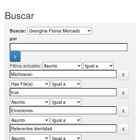
Buscar
Buscar:
por
Filtros actuales: