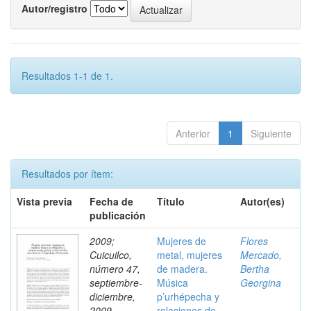
Autor/registro
Resultados 1-1 de 1.
Anterior
1
Siguiente
Resultados por ítem:
Vista previa
Fecha de
Título
Autor(es)
publicación
2009;
Mujeres de
Flores
Cuicuilco,
metal, mujeres
Mercado,
número 47,
de madera.
Bertha
septiembre-
Música
Georgina
diciembre,
p’urhépecha y
2009
relaciones de