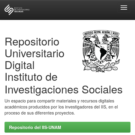
Skip
navigation
Repositorio
Universitario
Digital
Instituto de
Investigaciones Sociales
Un espacio para compartir materiales y recursos digitales
académicos producidos por los investigadores del IIS, en el
proceso de sus diferentes proyectos.
Repositorio del IIS-UNAM