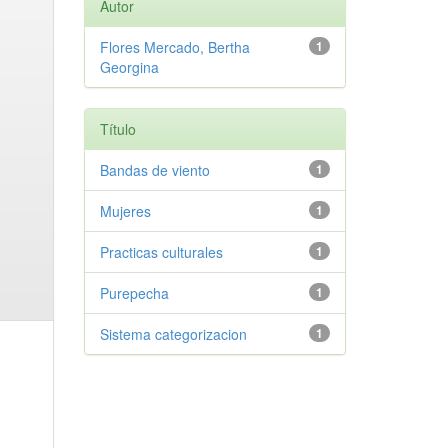
Autor
Flores Mercado, Bertha
1
Georgina
Título
Bandas de viento
1
Mujeres
1
Practicas culturales
1
Purepecha
1
Sistema categorizacion
1