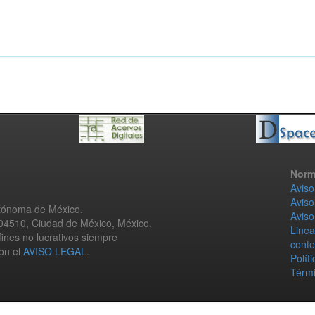
Norm
Aviso
Aviso
utónoma de México.
Aviso
 04510, Ciudad de México, México.
Linea
fines no lucrativos siempre
conte
con el
AVISO LEGAL
.
Polít
Térmi