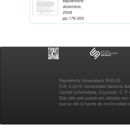
septiembre-
diciembre,
2009
pp.179-200
Repositorio Universitario RUD-IIS
D.R. © 2010. Universidad Nacional A
Ciudad Universitaria, Coyoacán, C. P.
Este sitio web puede ser utilizado con 
que se cite la fuente de conformidad 