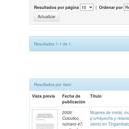
Resultados por página
|
Ordenar por
Resultados 1-1 de 1.
Resultados por ítem:
Vista previa
Fecha de
Título
publicación
2009;
Mujeres de metal, m
Cuicuilco,
p’urhépecha y relaci
número 47,
viento en Tingambat