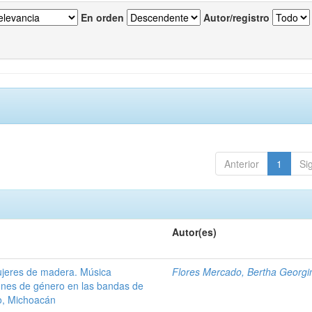
En orden
Autor/registro
Anterior
1
Si
Autor(es)
ujeres de madera. Música
Flores Mercado, Bertha Georgi
ones de género en las bandas de
o, Michoacán