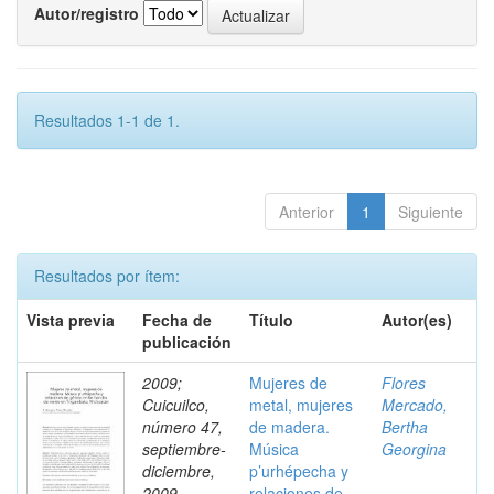
Autor/registro
Resultados 1-1 de 1.
Anterior
1
Siguiente
Resultados por ítem:
Vista previa
Fecha de
Título
Autor(es)
publicación
2009;
Mujeres de
Flores
Cuicuilco,
metal, mujeres
Mercado,
número 47,
de madera.
Bertha
septiembre-
Música
Georgina
diciembre,
p’urhépecha y
2009
relaciones de