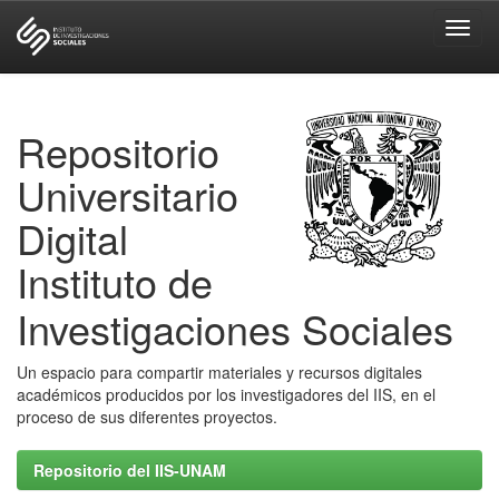
Skip
navigation
Repositorio
Universitario
Digital
Instituto de
Investigaciones Sociales
Un espacio para compartir materiales y recursos digitales
académicos producidos por los investigadores del IIS, en el
proceso de sus diferentes proyectos.
Repositorio del IIS-UNAM