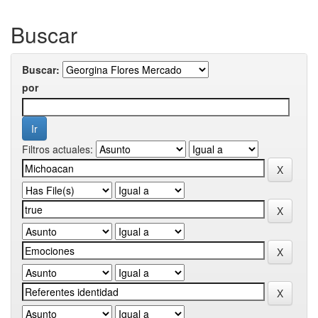
Buscar
Buscar:
por
Filtros actuales: