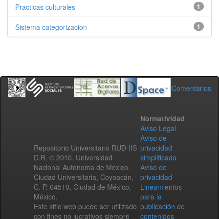
Practicas culturales
1
Sistema categorizacion
1
Comentarios
Normatividad
Aviso Legal
Aviso de
Repositorio Universitario RUD-IIS
privacidad
D.R. © 2010. Universidad
simplificado
Nacional Autónoma de México.
Aviso de
Ciudad Universitaria, Coyoacán,
privacidad
C. P. 04510, Ciudad de México,
Lineamientos
México.
para la
Este sitio web puede ser utilizado
publicación de
con fines no lucrativos siempre
contenidos