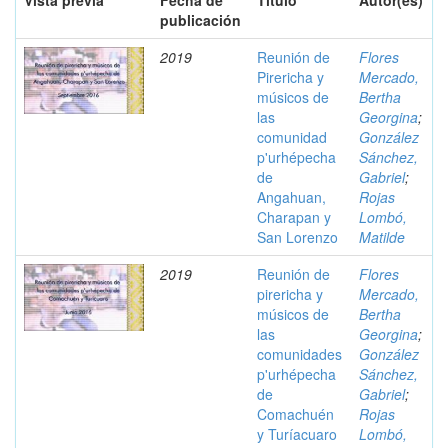
Vista previa
Fecha de
Título
Autor(es)
publicación
2019
Reunión de
Flores
Pirericha y
Mercado,
músicos de
Bertha
las
Georgina
;
comunidad
González
p'urhépecha
Sánchez,
de
Gabriel
;
Angahuan,
Rojas
Charapan y
Lombó,
San Lorenzo
Matilde
2019
Reunión de
Flores
pirericha y
Mercado,
músicos de
Bertha
las
Georgina
;
comunidades
González
p'urhépecha
Sánchez,
de
Gabriel
;
Comachuén
Rojas
y Turíacuaro
Lombó,