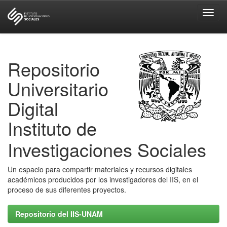
Skip
navigation
Repositorio
Universitario
Digital
Instituto de
Investigaciones Sociales
Un espacio para compartir materiales y recursos digitales
académicos producidos por los investigadores del IIS, en el
proceso de sus diferentes proyectos.
Repositorio del IIS-UNAM