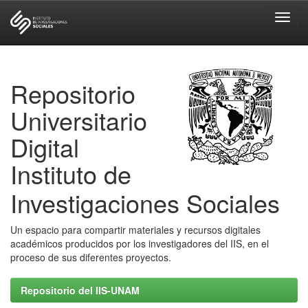
Skip
navigation
Repositorio
Universitario
Digital
Instituto de
Investigaciones Sociales
Un espacio para compartir materiales y recursos digitales
académicos producidos por los investigadores del IIS, en el
proceso de sus diferentes proyectos.
Repositorio del IIS-UNAM