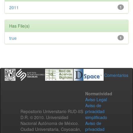
2011
1
Has File(s)
true
1
Comentarios
Normatividad
Aviso Legal
Aviso de
Repositorio Universitario RUD-IIS
privacidad
D.R. © 2010. Universidad
simplificado
Nacional Autónoma de México.
Aviso de
Ciudad Universitaria, Coyoacán,
privacidad