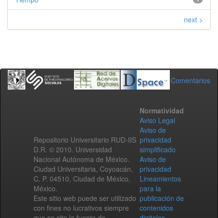
next >
Comentarios
Normatividad
Aviso Legal
Aviso de
Repositorio Universitario RUD-IIS
privacidad
D.R. © 2010. Universidad
simplificado
Nacional Autónoma de México.
Aviso de
Ciudad Universitaria, Coyoacán,
privacidad
C. P. 04510, Ciudad de México,
Lineamientos
México.
para la
Este sitio web puede ser utilizado
publicación de
con fines no lucrativos siempre
contenidos
que se cite la fuente de
digitales