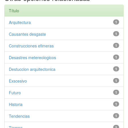
Título
Arquitectura
1
Causantes desgaste
1
Construcciones efimeras
1
Desastres metereologicos
1
Destuccion arquitectonica
1
Exscesivo
1
Futuro
1
Historia
1
Tendencias
1
Tiempo
1