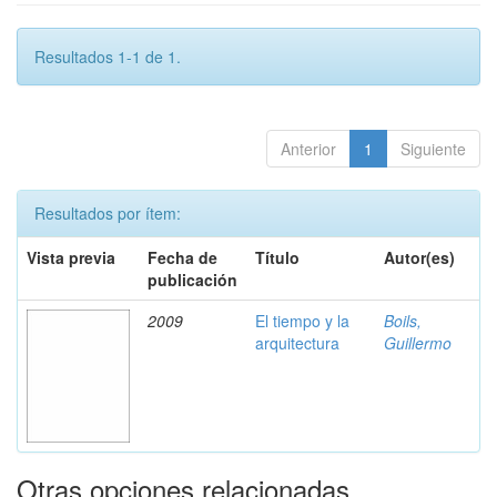
Resultados 1-1 de 1.
Anterior
1
Siguiente
Resultados por ítem:
Vista previa
Fecha de
Título
Autor(es)
publicación
2009
El tiempo y la
Boils,
arquitectura
Guillermo
Otras opciones relacionadas