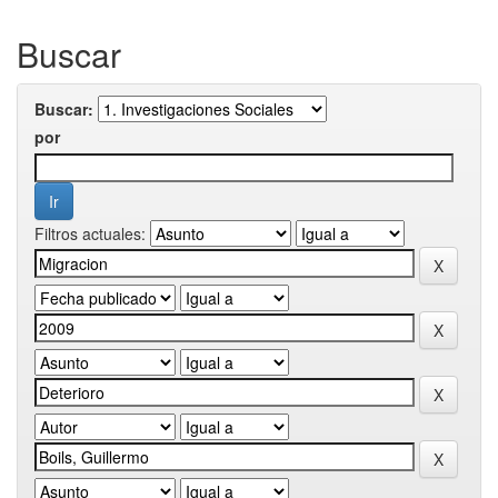
Buscar
Buscar:
por
Filtros actuales: