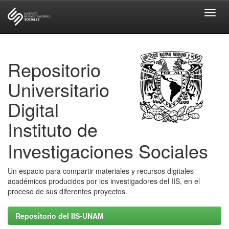
Skip
navigation
Repositorio
Universitario
Digital
Instituto de
Investigaciones Sociales
Un espacio para compartir materiales y recursos digitales
académicos producidos por los investigadores del IIS, en el
proceso de sus diferentes proyectos.
Repositorio del IIS-UNAM