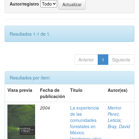
Autor/registro
Resultados 1-1 de 1.
Anterior
1
Siguiente
Resultados por ítem:
Vista previa
Fecha de
Título
Autor(es)
publicación
2004
La experiencia
Merino
de las
Perez,
comunidades
Leticia
;
forestales en
Bray, David
México.
Veinticinco años