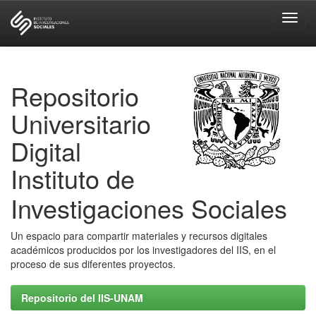
Skip
navigation
Repositorio
Universitario
Digital
Instituto de
Investigaciones Sociales
Un espacio para compartir materiales y recursos digitales
académicos producidos por los investigadores del IIS, en el
proceso de sus diferentes proyectos.
Repositorio del IIS-UNAM