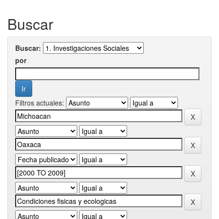
Buscar
Buscar:
por
Filtros actuales: