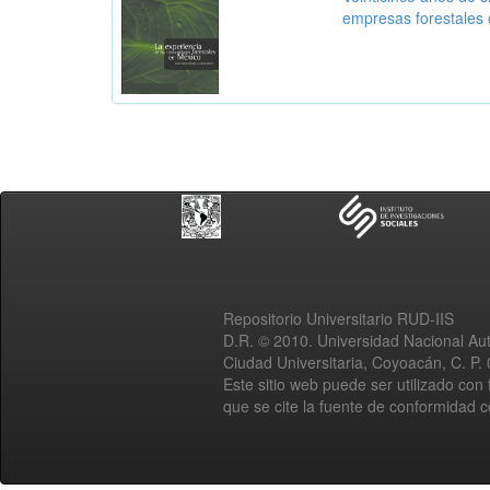
empresas forestales 
Repositorio Universitario RUD-IIS
D.R. © 2010. Universidad Nacional A
Ciudad Universitaria, Coyoacán, C. P.
Este sitio web puede ser utilizado con 
que se cite la fuente de conformidad 