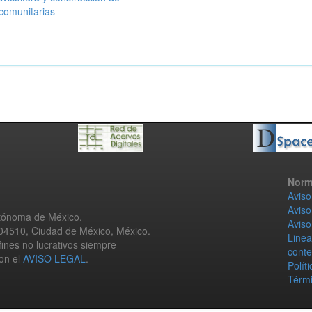
comunitarias
Norm
Aviso
Aviso
utónoma de México.
Aviso
 04510, Ciudad de México, México.
Linea
fines no lucrativos siempre
conte
con el
AVISO LEGAL
.
Polít
Térmi