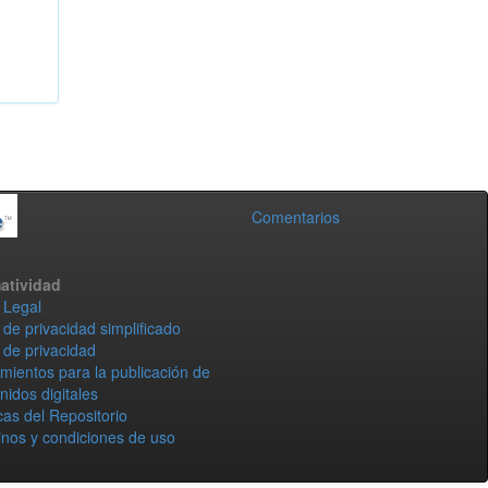
Comentarios
atividad
 Legal
 de privacidad simplificado
 de privacidad
mientos para la publicación de
nidos digitales
icas del Repositorio
nos y condiciones de uso