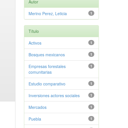
Autor
Merino Perez, Leticia
1
Título
Activos
1
Bosques mexicanos
1
Empresas forestales
1
comunitarias
Estudio comparativo
1
Inversiones actores sociales
1
Mercados
1
Puebla
1