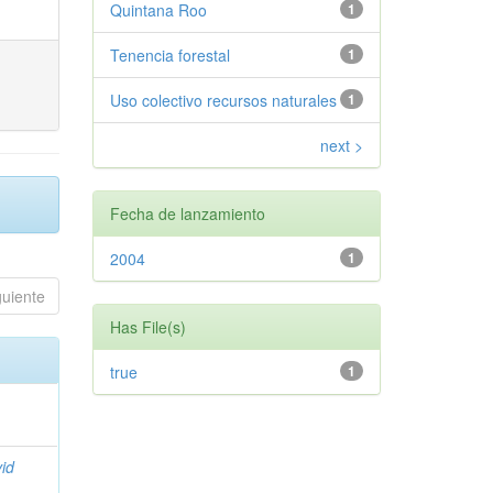
Quintana Roo
1
Tenencia forestal
1
Uso colectivo recursos naturales
1
next >
Fecha de lanzamiento
2004
1
guiente
Has File(s)
true
1
vid