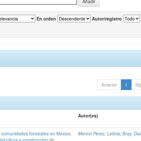
En orden
Autor/registro
Anterior
1
Si
Autor(es)
s comunidades forestales en México.
Merino Perez, Leticia
;
Bray, Da
ilvicultura y construcción de