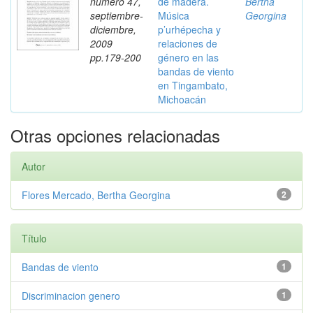
número 47,
de madera.
Bertha
septiembre-
Música
Georgina
diciembre,
p’urhépecha y
2009
relaciones de
pp.179-200
género en las
bandas de viento
en Tingambato,
Michoacán
Otras opciones relacionadas
Autor
Flores Mercado, Bertha Georgina
2
Título
Bandas de viento
1
Discriminacion genero
1