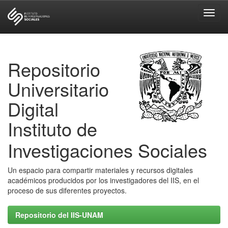
Skip
navigation
Repositorio
Universitario
Digital
Instituto de
Investigaciones Sociales
Un espacio para compartir materiales y recursos digitales
académicos producidos por los investigadores del IIS, en el
proceso de sus diferentes proyectos.
Repositorio del IIS-UNAM