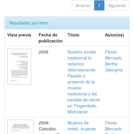
Anterior
1
Siguiente
Resultados por ítem:
Vista previa
Fecha de
Título
Autor(es)
publicación
2009
Nuestro sonido
Flores
tradicional lo
Mercado,
estamos
Bertha
distorsionando.
Georgina
Pasado y
presente de la
música
tradicional y las
bandas de viento
en Tingambato,
Michoacán
2009;
Mujeres de
Flores
Cuicuilco,
metal, mujeres
Mercado,