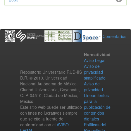
Comentarios
Normatividad
Aviso Legal
Aviso de
Repositorio Universitario RUD-IIS
privacidad
D.R. © 2010. Universidad
simplificado
Nacional Autónoma de México.
Aviso de
Ciudad Universitaria, Coyoacán,
privacidad
C. P. 04510, Ciudad de México,
Lineamientos
México.
para la
Este sitio web puede ser utilizado
publicación de
con fines no lucrativos siempre
contenidos
que se cite la fuente de
digitales
conformidad con el
AVISO
Políticas del
LEGAL
.
Repositorio