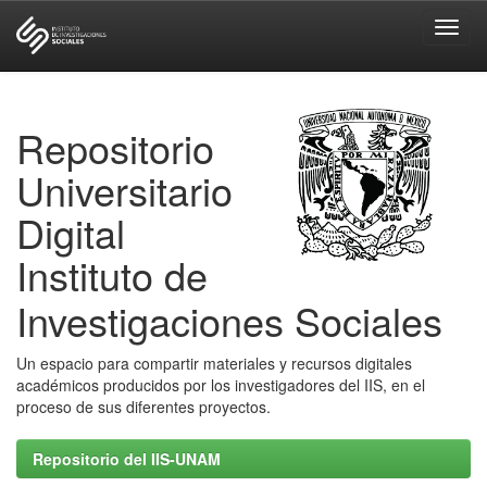
Skip
navigation
Repositorio
Universitario
Digital
Instituto de
Investigaciones Sociales
Un espacio para compartir materiales y recursos digitales
académicos producidos por los investigadores del IIS, en el
proceso de sus diferentes proyectos.
Repositorio del IIS-UNAM