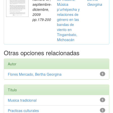
septiembre-
Música
Georgina
diciembre,
p’urhépecha y
2009
relaciones de
pp.179-200
género en las
bandas de
viento en
Tingambato,
Michoacán
Otras opciones relacionadas
Autor
Flores Mercado, Bertha Georgina
1
Título
Musica tradicional
1
Practicas culturales
1