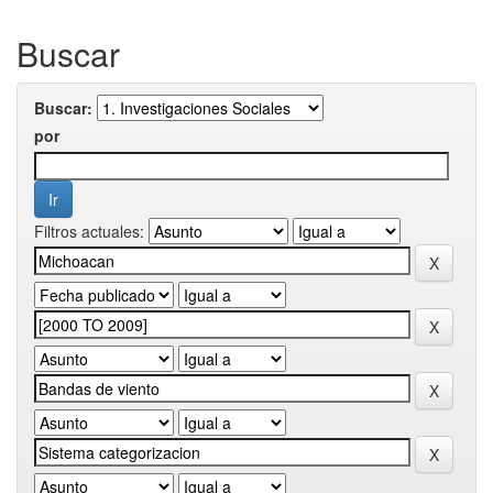
Buscar
Buscar:
por
Filtros actuales: