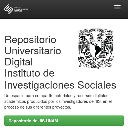
Skip
navigation
Repositorio
Universitario
Digital
Instituto de
Investigaciones Sociales
Un espacio para compartir materiales y recursos digitales
académicos producidos por los investigadores del IIS, en el
proceso de sus diferentes proyectos.
Repositorio del IIS-UNAM