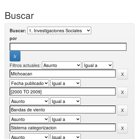
Buscar
Buscar:
por
Filtros actuales: