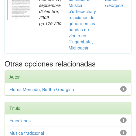
septiembre-
Música
Georgina
diciembre,
p’urhépecha y
2009
relaciones de
pp.179-200
género en las
bandas de
viento en
Tingambato,
Michoacán
Otras opciones relacionadas
Autor
Flores Mercado, Bertha Georgina
1
Título
Emociones
1
Musica tradicional
1