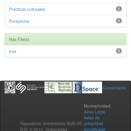
Practicas culturales
1
Purepecha
1
Has File(s)
true
1
Comentarios
Normatividad
Aviso Legal
Aviso de
Repositorio Universitario RUD-IIS
privacidad
D.R. © 2010. Universidad
simplificado