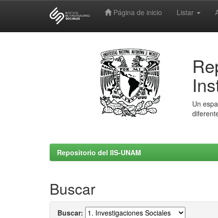
Página de inicio
Listar
Skip
navigation
Rep
Ins
Un espac
diferent
Repositorio del IIS-UNAM
Buscar
Buscar: