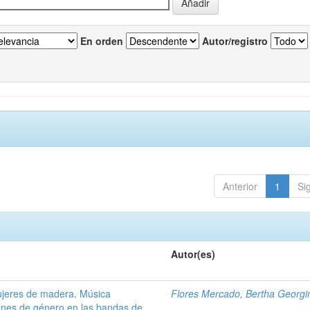
En orden
Autor/registro
Anterior
1
Si
Autor(es)
ujeres de madera. Música
Flores Mercado, Bertha Georgi
ones de género en las bandas de