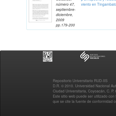
número 47,
viento en Tingambat
septiembre-
diciembre,
2009
pp.179-200
Repositorio Universitario RUD-IIS
D.R. © 2010. Universidad Nacional A
Ciudad Universitaria, Coyoacán, C. P.
Este sitio web puede ser utilizado con 
que se cite la fuente de conformidad 