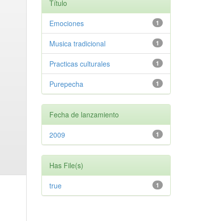
Título
Emociones
1
Musica tradicional
1
Practicas culturales
1
Purepecha
1
Fecha de lanzamiento
2009
1
Has File(s)
true
1