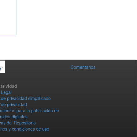
Comentarios
atividad
 Legal
 de privacidad simplificado
 de privacidad
mientos para la publicación de
nidos digitales
icas del Repositorio
nos y condiciones de uso