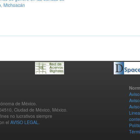
o, Michoacán
Norm
Aviso
Aviso
utónoma de México.
Aviso
 04510, Ciudad de México, México.
Linea
fines no lucrativos siempre
conte
con el
AVISO LEGAL
.
Polít
Térmi