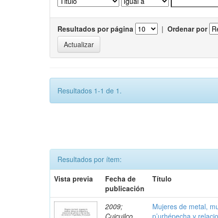
Resultados por página
|
Ordenar por
Resultados 1-1 de 1.
Resultados por ítem:
Vista previa
Fecha de
Título
publicación
2009;
Mujeres de metal, m
Cuicuilco,
p’urhépecha y relaci