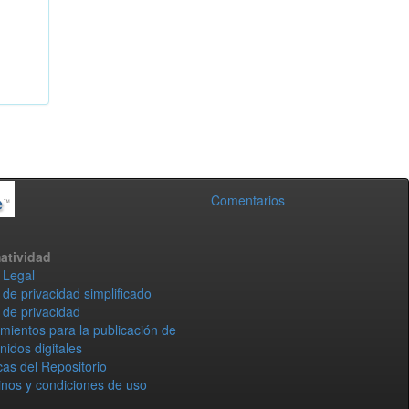
Comentarios
atividad
 Legal
 de privacidad simplificado
 de privacidad
mientos para la publicación de
nidos digitales
icas del Repositorio
nos y condiciones de uso