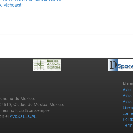
o, Michoacán
Norm
Aviso
Aviso
utónoma de México.
Aviso
 04510, Ciudad de México, México.
Linea
fines no lucrativos siempre
conte
con el
AVISO LEGAL
.
Polít
Térmi