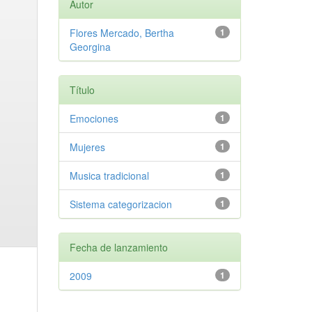
Autor
Flores Mercado, Bertha
1
Georgina
Título
Emociones
1
Mujeres
1
Musica tradicional
1
Sistema categorizacion
1
Fecha de lanzamiento
2009
1