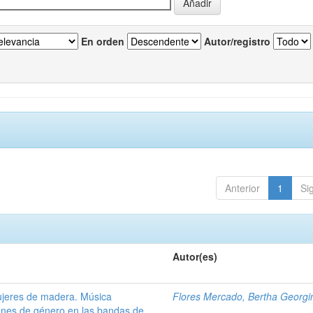
En orden
Autor/registro
Anterior
1
Si
Autor(es)
ujeres de madera. Música
Flores Mercado, Bertha Georgi
ones de género en las bandas de