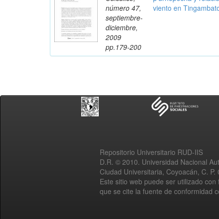
número 47,
viento en Tingambat
septiembre-
diciembre,
2009
pp.179-200
Repositorio Universitario RUD-IIS
D.R. © 2010. Universidad Nacional A
Ciudad Universitaria, Coyoacán, C. P.
Este sitio web puede ser utilizado con 
que se cite la fuente de conformidad 