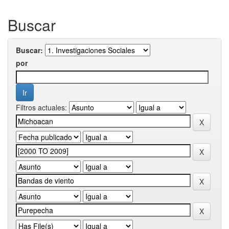
Buscar
Buscar:
por
Filtros actuales: