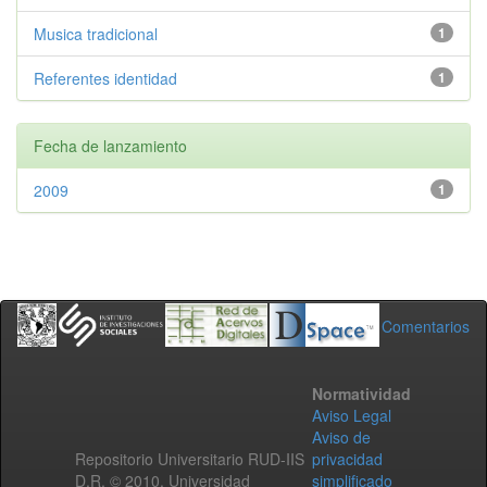
Musica tradicional
1
Referentes identidad
1
Fecha de lanzamiento
2009
1
Comentarios
Normatividad
Aviso Legal
Aviso de
Repositorio Universitario RUD-IIS
privacidad
D.R. © 2010. Universidad
simplificado