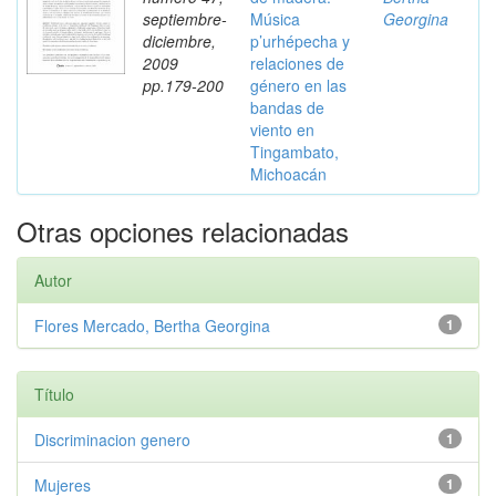
septiembre-
Música
Georgina
diciembre,
p’urhépecha y
2009
relaciones de
pp.179-200
género en las
bandas de
viento en
Tingambato,
Michoacán
Otras opciones relacionadas
Autor
Flores Mercado, Bertha Georgina
1
Título
Discriminacion genero
1
Mujeres
1