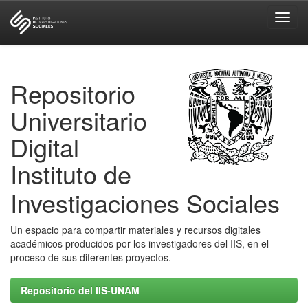
Skip
navigation
Repositorio
Universitario
Digital
Instituto de
Investigaciones Sociales
Un espacio para compartir materiales y recursos digitales
académicos producidos por los investigadores del IIS, en el
proceso de sus diferentes proyectos.
Repositorio del IIS-UNAM