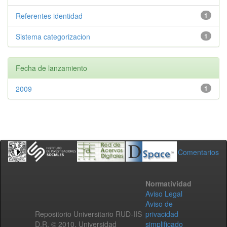
Referentes identidad
1
Sistema categorizacion
1
Fecha de lanzamiento
2009
1
Comentarios
Normatividad
Aviso Legal
Aviso de
Repositorio Universitario RUD-IIS
privacidad
D.R. © 2010. Universidad
simplificado