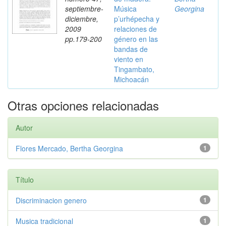
septiembre-
Música
Georgina
diciembre,
p’urhépecha y
2009
relaciones de
pp.179-200
género en las
bandas de
viento en
Tingambato,
Michoacán
Otras opciones relacionadas
Autor
Flores Mercado, Bertha Georgina
1
Título
Discriminacion genero
1
Musica tradicional
1