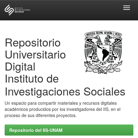
Skip
navigation
Repositorio
Universitario
Digital
Instituto de
Investigaciones Sociales
Un espacio para compartir materiales y recursos digitales
académicos producidos por los investigadores del IIS, en el
proceso de sus diferentes proyectos.
Repositorio del IIS-UNAM