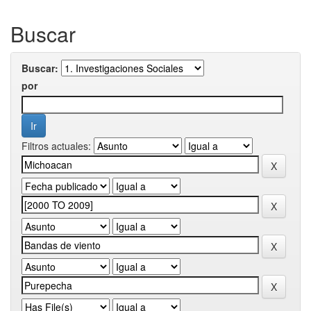
Buscar
Buscar:
por
Filtros actuales: