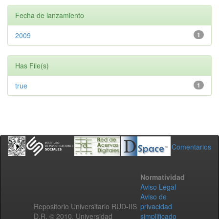
Fecha de lanzamiento
2009
1
Has File(s)
true
1
Comentarios
Normatividad
Aviso Legal
Aviso de
Repositorio Universitario RUD-IIS
privacidad
D.R. © 2010. Universidad
simplificado