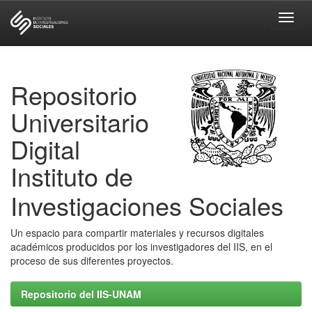
Skip
navigation
Repositorio
Universitario
Digital
Instituto de
Investigaciones Sociales
Un espacio para compartir materiales y recursos digitales
académicos producidos por los investigadores del IIS, en el
proceso de sus diferentes proyectos.
Repositorio del IIS-UNAM