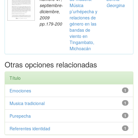
septiembre-
Música
Georgina
diciembre,
p’urhépecha y
2009
relaciones de
pp.179-200
género en las
bandas de
viento en
Tingambato,
Michoacán
Otras opciones relacionadas
Título
Emociones
1
Musica tradicional
1
Purepecha
1
Referentes identidad
1