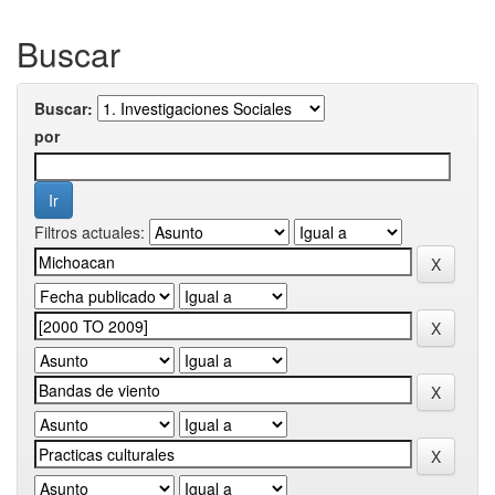
Buscar
Buscar:
por
Filtros actuales: