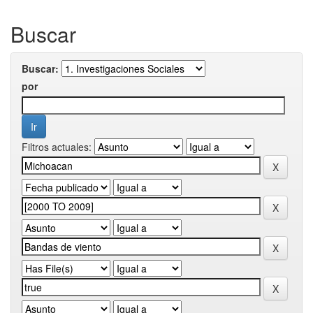
Buscar
Buscar:
por
Filtros actuales: