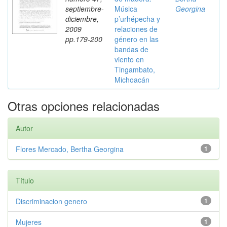
septiembre-
Música
Georgina
diciembre,
p’urhépecha y
2009
relaciones de
pp.179-200
género en las
bandas de
viento en
Tingambato,
Michoacán
Otras opciones relacionadas
Autor
Flores Mercado, Bertha Georgina
1
Título
Discriminacion genero
1
Mujeres
1