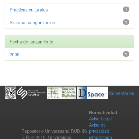
Practicas culturales
1
Sistema categorizacion
1
Fecha de lanzamiento
2009
1
Comentarios
Normatividad
Aviso Legal
Aviso de
Repositorio Universitario RUD-IIS
privacidad
D.R. © 2010. Universidad
simplificado