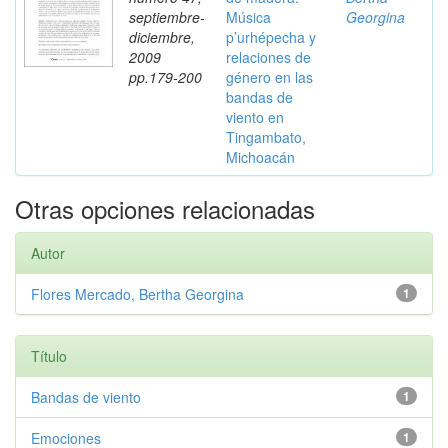
septiembre-
Música
Georgina
diciembre,
p’urhépecha y
2009
relaciones de
pp.179-200
género en las
bandas de
viento en
Tingambato,
Michoacán
Otras opciones relacionadas
Autor
Flores Mercado, Bertha Georgina
1
Título
Bandas de viento
1
Emociones
1