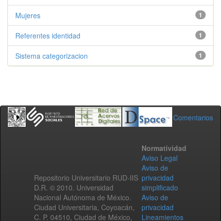
Mujeres
1
Referentes identidad
1
Sistema categorizacion
1
Comentarios
Normatividad
Aviso Legal
Aviso de
Repositorio Universitario RUD-IIS
privacidad
D.R. © 2010. Universidad
simplificado
Nacional Autónoma de México.
Aviso de
Ciudad Universitaria, Coyoacán,
privacidad
C. P. 04510, Ciudad de México,
Lineamientos