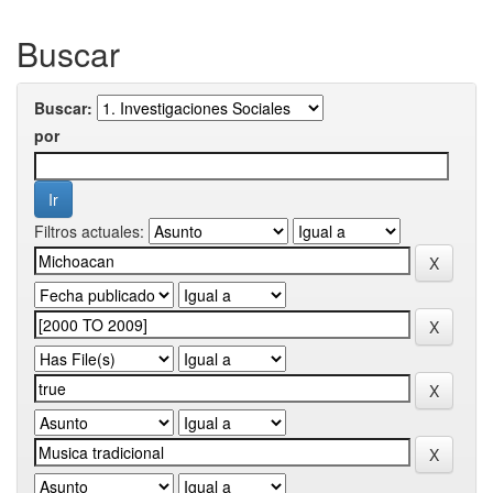
Buscar
Buscar:
por
Filtros actuales: