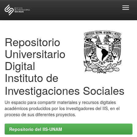
Skip
navigation
Repositorio
Universitario
Digital
Instituto de
Investigaciones Sociales
Un espacio para compartir materiales y recursos digitales
académicos producidos por los investigadores del IIS, en el
proceso de sus diferentes proyectos.
Repositorio del IIS-UNAM