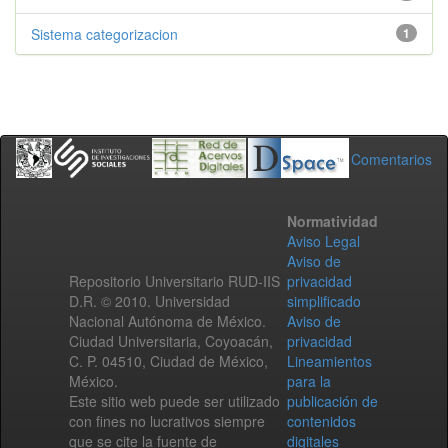
Sistema categorizacion
1
Comentarios
Normatividad
Aviso Legal
Aviso de
Repositorio Universitario RUD-IIS
privacidad
D.R. © 2010. Universidad
simplificado
Nacional Autónoma de México.
Aviso de
Ciudad Universitaria, Coyoacán,
privacidad
C. P. 04510, Ciudad de México,
Lineamientos
México.
para la
Este sitio web puede ser utilizado
publicación de
con fines no lucrativos siempre
contenidos
que se cite la fuente de
digitales