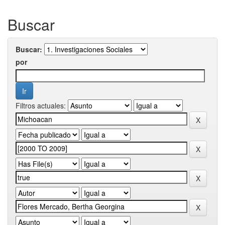
Buscar
Buscar:
por
Filtros actuales: