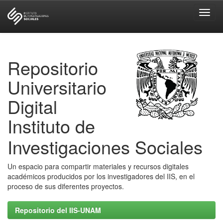
Skip
navigation
Repositorio
Universitario
Digital
Instituto de
Investigaciones Sociales
Un espacio para compartir materiales y recursos digitales
académicos producidos por los investigadores del IIS, en el
proceso de sus diferentes proyectos.
Repositorio del IIS-UNAM