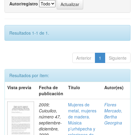
Autor/registro
Resultados 1-1 de 1.
Anterior
1
Siguiente
Resultados por ítem:
Vista previa
Fecha de
Título
Autor(es)
publicación
2009;
Mujeres de
Flores
Cuicuilco,
metal, mujeres
Mercado,
número 47,
de madera.
Bertha
septiembre-
Música
Georgina
diciembre,
p’urhépecha y
2009
relaciones de