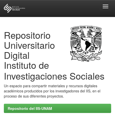
Skip
navigation
Repositorio
Universitario
Digital
Instituto de
Investigaciones Sociales
Un espacio para compartir materiales y recursos digitales
académicos producidos por los investigadores del IIS, en el
proceso de sus diferentes proyectos.
Repositorio del IIS-UNAM