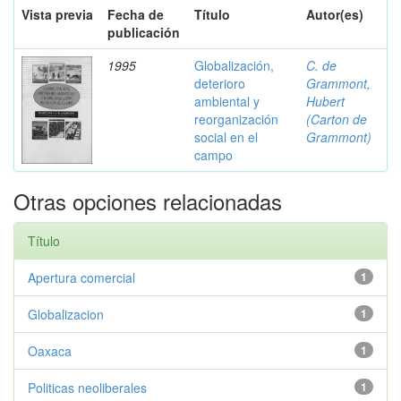
Vista previa
Fecha de
Título
Autor(es)
publicación
1995
Globalización,
C. de
deterioro
Grammont,
ambiental y
Hubert
reorganización
(Carton de
social en el
Grammont)
campo
Otras opciones relacionadas
Título
Apertura comercial
1
Globalizacion
1
Oaxaca
1
Politicas neoliberales
1