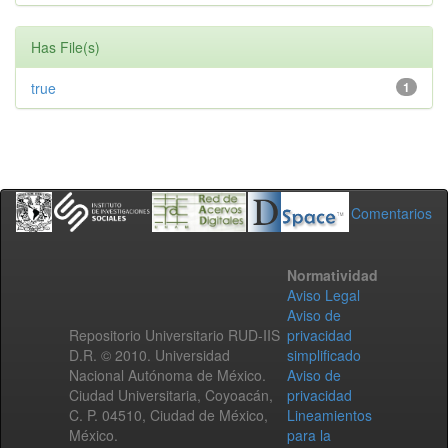
Has File(s)
true
1
Comentarios
Normatividad
Aviso Legal
Aviso de
Repositorio Universitario RUD-IIS
privacidad
D.R. © 2010. Universidad
simplificado
Nacional Autónoma de México.
Aviso de
Ciudad Universitaria, Coyoacán,
privacidad
C. P. 04510, Ciudad de México,
Lineamientos
México.
para la