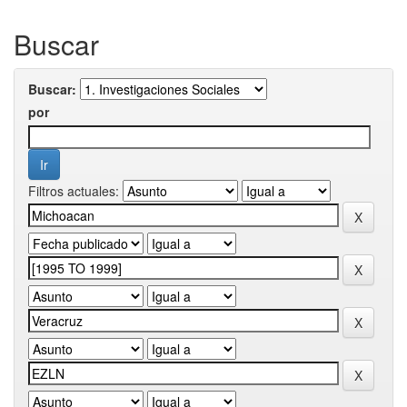
Buscar
Buscar:
por
Filtros actuales: