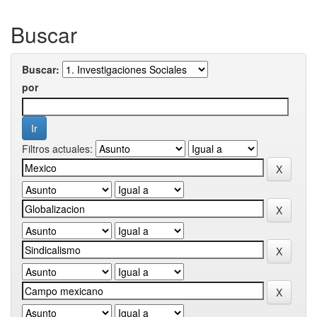
Buscar
Buscar:
por
Filtros actuales: