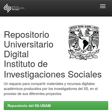
Skip
navigation
Repositorio
Universitario
Digital
Instituto de
Investigaciones Sociales
Un espacio para compartir materiales y recursos digitales
académicos producidos por los investigadores del IIS, en el
proceso de sus diferentes proyectos.
Repositorio del IIS-UNAM