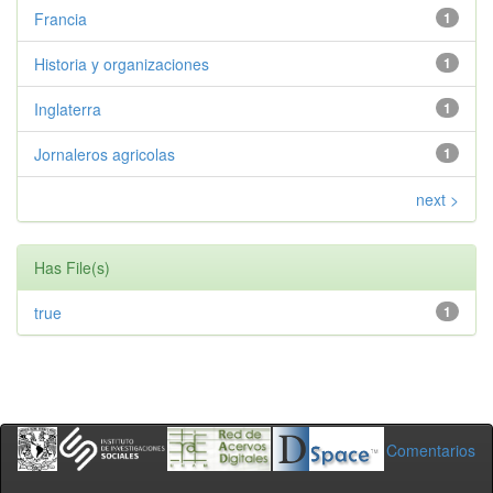
Francia
1
Historia y organizaciones
1
Inglaterra
1
Jornaleros agricolas
1
next >
Has File(s)
true
1
Comentarios