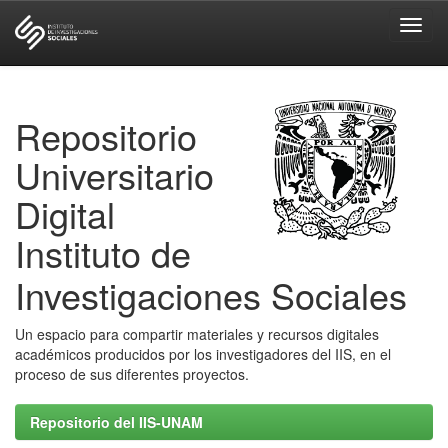
Skip
navigation
Repositorio
Universitario
Digital
Instituto de
Investigaciones Sociales
Un espacio para compartir materiales y recursos digitales
académicos producidos por los investigadores del IIS, en el
proceso de sus diferentes proyectos.
Repositorio del IIS-UNAM