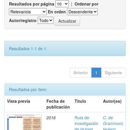
Resultados por página
|
Ordenar por
En orden
Autor/registro
Resultados 1-1 de 1.
Anterior
1
Siguiente
Resultados por ítem:
Vista previa
Fecha de
Título
Autor(es)
publicación
2016
Ruta de
C. de
investigación
Grammont,
de Hubert
Hubert