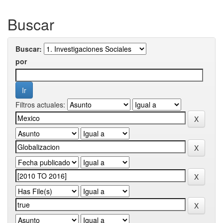
Buscar
Buscar:
por
Filtros actuales: