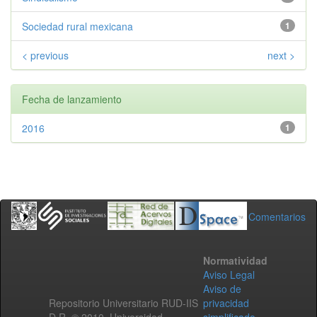
Sociedad rural mexicana
1
< previous
next >
Fecha de lanzamiento
2016
1
Comentarios
Normatividad
Aviso Legal
Aviso de
Repositorio Universitario RUD-IIS
privacidad