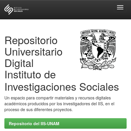
Skip
navigation
Repositorio
Universitario
Digital
Instituto de
Investigaciones Sociales
Un espacio para compartir materiales y recursos digitales
académicos producidos por los investigadores del IIS, en el
proceso de sus diferentes proyectos.
Repositorio del IIS-UNAM