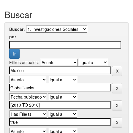
Buscar
Buscar:
por
Filtros actuales: