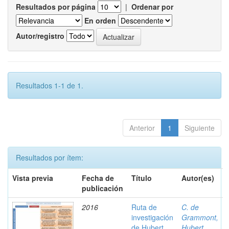
Resultados por página
|
Ordenar por
En orden
Autor/registro
Resultados 1-1 de 1.
Anterior
1
Siguiente
Resultados por ítem:
Vista previa
Fecha de
Título
Autor(es)
publicación
2016
Ruta de
C. de
investigación
Grammont,
de Hubert
Hubert