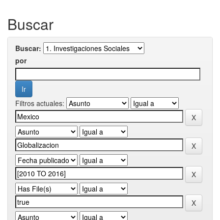
Buscar
Buscar:
por
Filtros actuales: