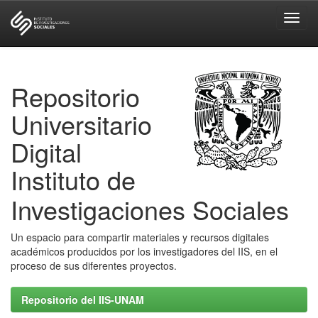
Skip
navigation
Repositorio
Universitario
Digital
Instituto de
Investigaciones Sociales
Un espacio para compartir materiales y recursos digitales
académicos producidos por los investigadores del IIS, en el
proceso de sus diferentes proyectos.
Repositorio del IIS-UNAM