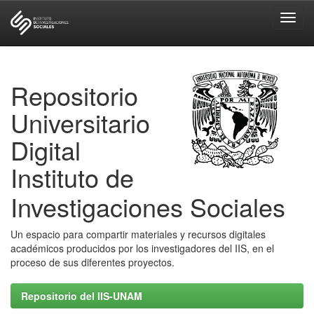
Skip
navigation
Repositorio
Universitario
Digital
Instituto de
Investigaciones Sociales
Un espacio para compartir materiales y recursos digitales
académicos producidos por los investigadores del IIS, en el
proceso de sus diferentes proyectos.
Repositorio del IIS-UNAM