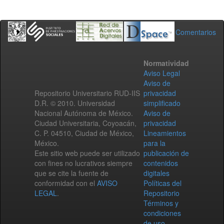
Comentarios
Normatividad
Aviso Legal
Aviso de
Repositorio Universitario RUD-IIS
privacidad
D.R. © 2010. Universidad
simplificado
Nacional Autónoma de México.
Aviso de
Ciudad Universitaria, Coyoacán,
privacidad
C. P. 04510, Ciudad de México,
Lineamientos
México.
para la
Este sitio web puede ser utilizado
publicación de
con fines no lucrativos siempre
contenidos
que se cite la fuente de
digitales
conformidad con el
AVISO
Políticas del
LEGAL
.
Repositorio
Términos y
condiciones
de uso