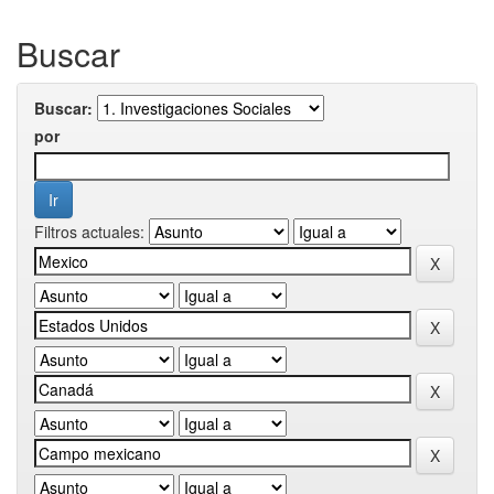
Buscar
Buscar:
por
Filtros actuales: