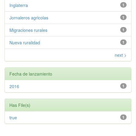
Inglaterra
1
Jornaleros agricolas
1
Migraciones rurales
1
Nueva ruralidad
1
next >
Fecha de lanzamiento
2016
1
Has File(s)
true
1