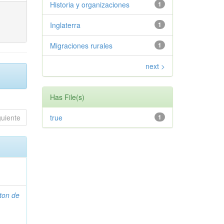
Historia y organizaciones
1
Inglaterra
1
Migraciones rurales
1
next >
Has File(s)
guiente
true
1
ton de