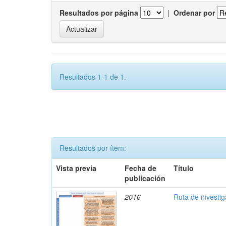
Resultados por página
|
Ordenar por
Resultados 1-1 de 1.
Resultados por ítem:
Vista previa
Fecha de
Título
publicación
2016
Ruta de investi