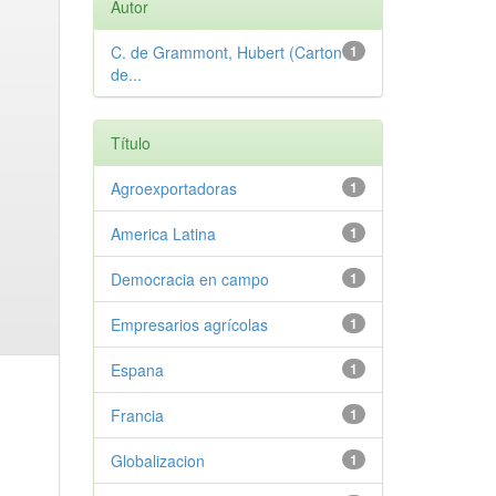
Autor
C. de Grammont, Hubert (Carton
1
de...
Título
Agroexportadoras
1
America Latina
1
Democracia en campo
1
Empresarios agrícolas
1
Espana
1
Francia
1
Globalizacion
1