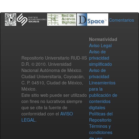
Comentarios
Normatividad
Aviso Legal
Aviso de
Repositorio Universitario RUD-IIS
privacidad
D.R. © 2010. Universidad
simplificado
Nacional Autónoma de México.
Aviso de
Ciudad Universitaria, Coyoacán,
privacidad
C. P. 04510, Ciudad de México,
Lineamientos
México.
para la
Este sitio web puede ser utilizado
publicación de
con fines no lucrativos siempre
contenidos
que se cite la fuente de
digitales
conformidad con el
AVISO
Políticas del
LEGAL
.
Repositorio
Términos y
condiciones
de uso