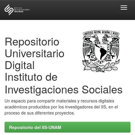
Skip
navigation
Repositorio
Universitario
Digital
Instituto de
Investigaciones Sociales
Un espacio para compartir materiales y recursos digitales
académicos producidos por los investigadores del IIS, en el
proceso de sus diferentes proyectos.
Repositorio del IIS-UNAM