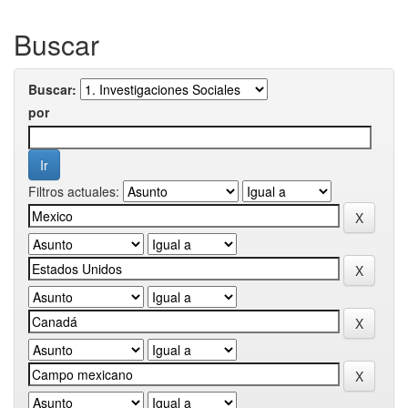
Buscar
Buscar:
por
Filtros actuales: