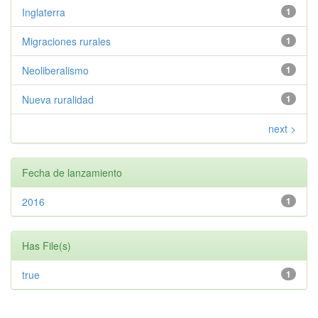
Inglaterra
1
Migraciones rurales
1
Neoliberalismo
1
Nueva ruralidad
1
next >
Fecha de lanzamiento
2016
1
Has File(s)
true
1