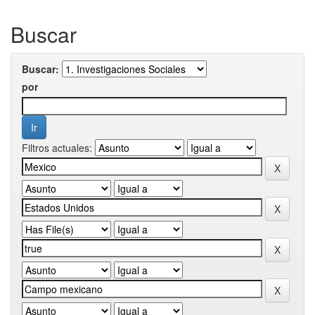
Buscar
Buscar:
por
Filtros actuales: