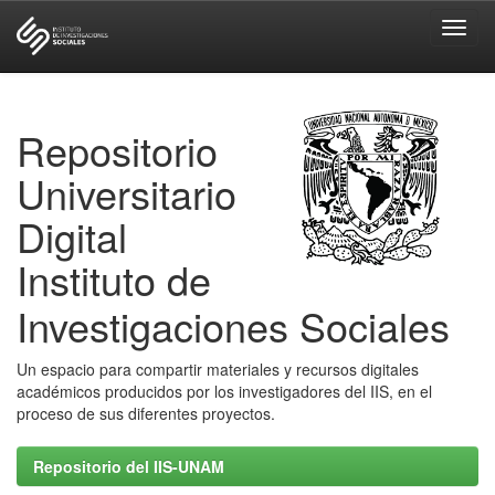
Skip
navigation
Repositorio
Universitario
Digital
Instituto de
Investigaciones Sociales
Un espacio para compartir materiales y recursos digitales
académicos producidos por los investigadores del IIS, en el
proceso de sus diferentes proyectos.
Repositorio del IIS-UNAM