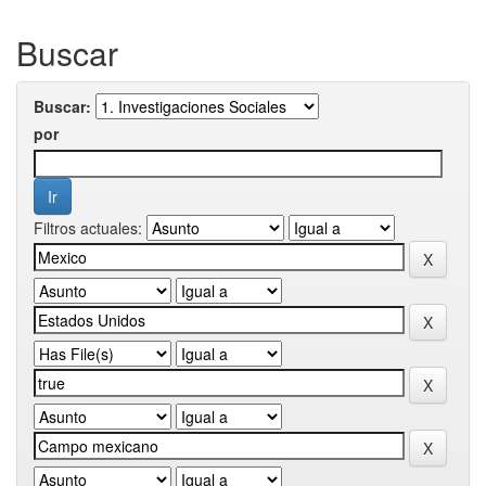
Buscar
Buscar:
por
Filtros actuales: