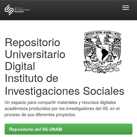
Skip
navigation
Repositorio
Universitario
Digital
Instituto de
Investigaciones Sociales
Un espacio para compartir materiales y recursos digitales
académicos producidos por los investigadores del IIS, en el
proceso de sus diferentes proyectos.
Repositorio del IIS-UNAM