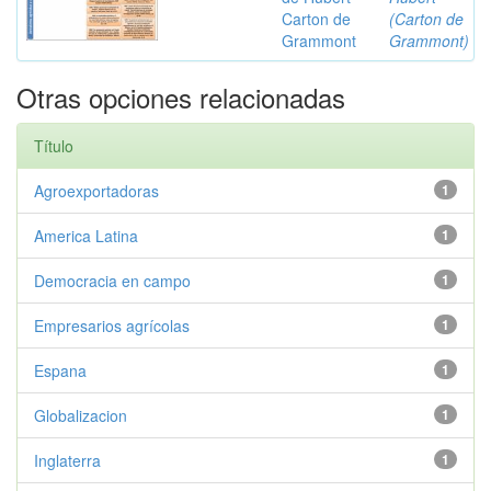
Carton de
(Carton de
Grammont
Grammont)
Otras opciones relacionadas
Título
Agroexportadoras
1
America Latina
1
Democracia en campo
1
Empresarios agrícolas
1
Espana
1
Globalizacion
1
Inglaterra
1